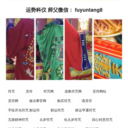
运势科仪 师父微信： fuyuntang8
符咒
灵符
符咒网
道教符咒网
灵符网站
灵符网
做法事官网
购买符咒
请灵符
手绘开光符咒:财运符
财运符咒
财运亨通符咒
五路财神符咒
太岁符咒
化太岁符咒
回心转意符咒