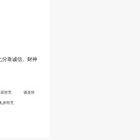
七分靠诚信。财神
购买符咒
请灵符
太岁符咒