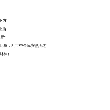
下方
上香
咒"
此符，乱世中金库安然无恙
财神）