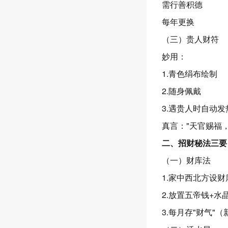
需行善积德
每年更换
（三）贵人财符
妙用：
1.青色绢布绘制
2.随身佩戴
3.遇贵人时自动发
真言："天官赐福
二、招财秘法三要
（一）财库法
1.家中西北方设财
2.放置五帝钱+水
3.每月存"财气"（