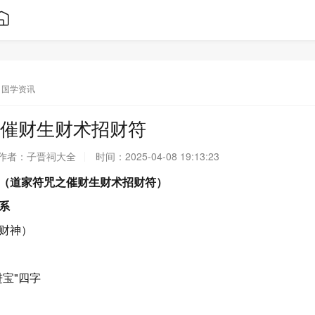
国学资讯
催财生财术招财符
作者：
子晋祠大全
时间：
2025-04-08 19:13:23
（道家符咒之催财生财术招财符）
系
财神）
进宝"四字