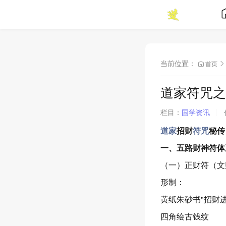
当前位置：
首页
道家符咒之
栏目：
国学资讯
道家
招财
符咒
秘传
一、五路财神符体
（一）正财符（文
形制：
黄纸朱砂书"招财
四角绘古钱纹