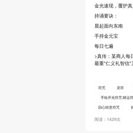
金光速现，覆护真人.
持诵要诀：
晨起面向东南
手持金元宝
每日七遍
>真传：某商人每
最重"仁义礼智信
符咒
灵符
手绘开光符咒:财运
回心转意符咒
阅读：1429次