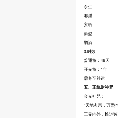
杀生
邪淫
妄语
偷盗
酗酒
3.时效
普通符：49天
开光符：1年
需冬至补运
五、正统财神咒
金光神咒：
"天地玄宗，万炁本根
三界内外，惟道独尊.