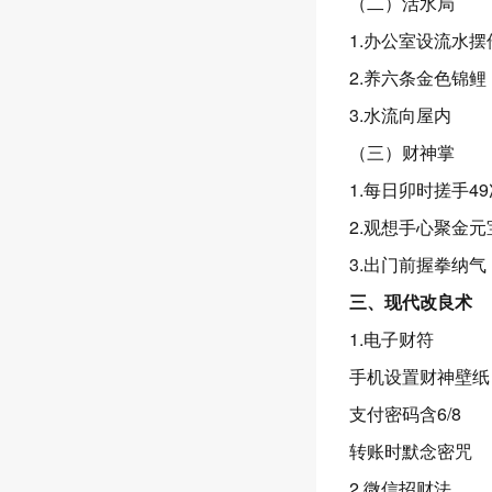
（二）活水局
1.办公室设流水摆
2.养六条金色锦鲤
3.水流向屋内
（三）财神掌
1.每日卯时搓手49
2.观想手心聚金元
3.出门前握拳纳气
三、现代改良术
1.电子财符
手机设置财神壁纸
支付密码含6/8
转账时默念密咒
2.微信招财法