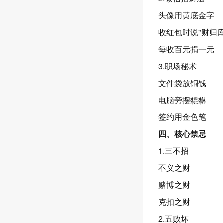
头像用黄底金字
收红包时说"财归库
每收百元捐一元
3.职场秘术
文件袋放铜钱
电脑旁摆貔貅
签约用金色笔
四、核心禁忌
1.三不招
不义之财
赌博之财
克扣之财
2.五败坏