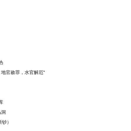
热
，地官赦罪，水官解厄"
库
晶洞
新钞）