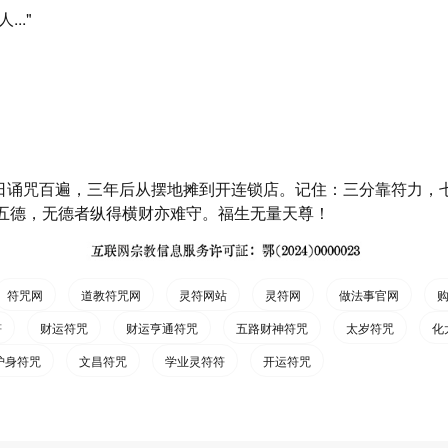
.."
日诵咒百遍，三年后从摆地摊到开连锁店。记住：三分靠符力，
"五德，无德者纵得横财亦难守。福生无量天尊！
符咒网
道教符咒网
灵符网站
灵符网
做法事官网
符
财运符咒
财运亨通符咒
五路财神符咒
太岁符咒
化
护身符咒
文昌符咒
学业灵符符
开运符咒