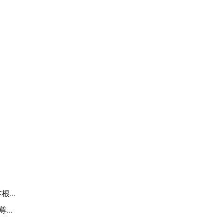
...
..