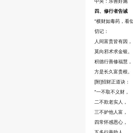
中央：乐善好施
四、修行者告诫
"横财如毒药，看
切记：
人间富贵皆有因，
莫向邪术求金银。
积德行善修福慧，
方是长久富贵根。
[附]招财正道诀：
"一不取不义财，
二不欺老实人，
三不妒他人富，
四常怀感恩心，
五多行善助人，