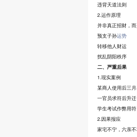
违背天道法则
2.运作原理
并非真正招财，而
预支子孙
运势
转移他人财运
扰乱阴阳秩序
二、严重后果
1.现实案例
某商人使用后三月
一官员求符后升迁
学生考试作弊用符
2.因果报应
家宅不宁，六亲不