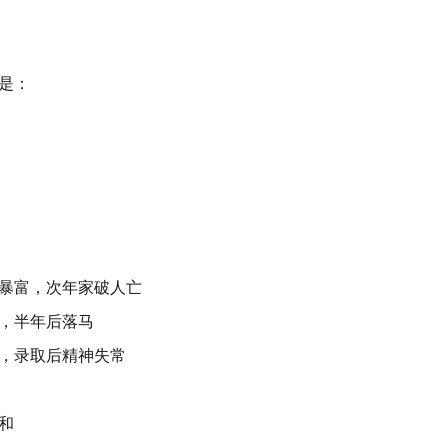
是：
暴富，次年家破人亡
，半年后落马
，录取后精神失常
和