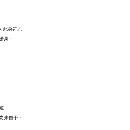
认可此类符咒
强调：
道
贵来自于：