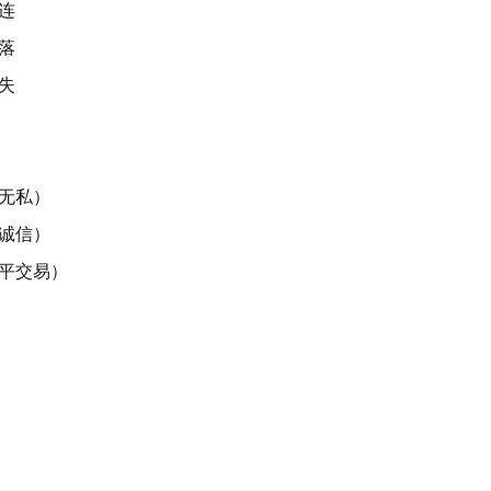
连
落
失
无私）
诚信）
平交易）