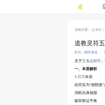
当前位置：
首页
道教灵符五
栏目：
国学资讯
关于
五鬼运财符
，
一、本质解析
1.
符咒
本质
此符实为"借阴债
消耗自身福报
破坏财运平衡