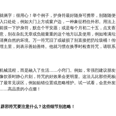
就俩字：很用心！举个例子，护身符最好随身可携带，别随随便
入口处处，例如大门上方或窗户边，一种象征档住外邪。用法上
前摸一下护身符，默念个平安愿；或是每个月初二十五，点支香
意，别在杂乱无章或负能量重的这个地方以及使用，例如堆满垃
清爽自然的坏境。万一符咒旧了或破损了别直接把扔垃圾桶！传
埋土里，则表示善始善终。他就习惯在换季时检查符咒，请联系
机械流程，而是融入了生活……小窍门。例如，常强烈建议朋友
像饮茶时静心片刻，符咒的好效果会更明显。这法儿比那些死板
了最常见误区，例如贴错位置或忽略维护。试一试看，会意外发
……高品质的小点缀！
 辟邪符咒要注意什么？这些细节别忽略！