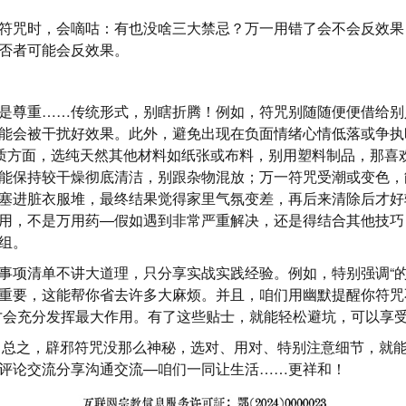
符咒时，会嘀咕：有也没啥三大禁忌？万一用错了会不会反效果
否者可能会反效果。
是尊重……传统形式，别瞎折腾！例如，符咒别随随便便借给别
能会被干扰好效果。此外，避免出现在负面情绪心情低落或争执
材质方面，选纯天然其他材料如纸张或布料，别用塑料制品，那喜
能保持较干燥彻底清洁，别跟杂物混放；万一符咒受潮或变色，
塞进脏衣服堆，最终结果觉得家里气氛变差，再后来清除后才好
用，不是万用药—假如遇到非常严重解决，还是得结合其他技巧
组。
事项清单不讲大道理，只分享实战实践经验。例如，特别强调“的
重要，这能帮你省去许多大麻烦。并且，咱们用幽默提醒你符咒
才会充分发挥最大作用。有了这些贴士，就能轻松避坑，可以享
 总之，辟邪符咒没那么神秘，选对、用对、特别注意细节，就
评论交流分享沟通交流—咱们一同让生活……更祥和！