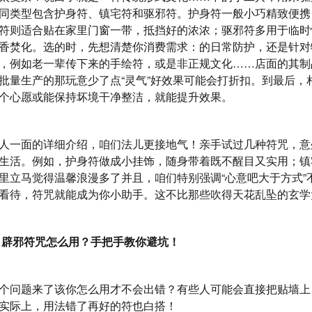
同类型包含护身符、镇宅符和驱邪符。护身符一般小巧精致便携
符则适合贴在家里门窗一带，抵挡好的浓浓；驱邪符多用于临时
香焚化。选的时，先想清楚你消费需求：的日常防护，还是针对
，例如老一辈传下来的手绘符，或是非正规文化……店面的其制
批量生产的那玩意少了点“灵气”好效果可能会打折扣。到最后，
个心愿或能保持坏境干净整洁，就能提升效果。
人一面的详细介绍，咱们法儿更接地气！亲手试过几种符咒，意
生活。例如，护身符做成小挂饰，随身带着既不醒目又实用；镇
里立马觉得温馨浪漫多了并且，咱们特别强调“心意吧大于方式”
看待，符咒就能成为你小助手。这不比那些吹得天花乱坠的玄学
 辟邪符咒怎么用？手把手教你避坑！
个问题来了该你怎么用才不会出错？有些人可能会直接把贴墙上
实际上，用法错了再好的符也白搭！