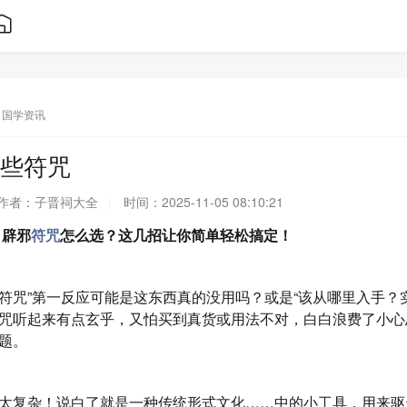
国学资讯
些符咒
作者：
子晋祠大全
时间：
2025-11-05 08:10:21
辟邪
符咒
怎么选？这几招让你简单轻松搞定！
符咒”第一反应可能是这东西真的没用吗？或是“该从哪里入手？
咒听起来有点玄乎，又怕买到真货或用法不对，白白浪费了小心
题。
太复杂！说白了就是一种传统形式文化……中的小工具，用来驱