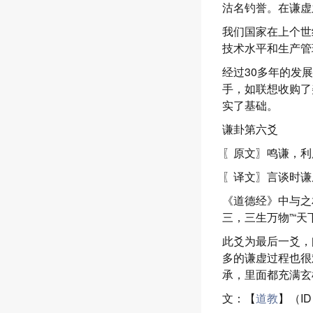
沽名钓誉。在谦虚
我们国家在上个世
技术水平和生产管
经过30多年的发
手，如联想收购了
实了基础。
谦卦第六爻
〖原文〗鸣谦，利
〖译文〗言谈时谦
《道德经》中与之
三，三生万物”“天
此爻为最后一爻，
多的谦虚过程也很
承，里面都充满玄
文：【
道教
】（I