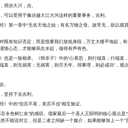
，用涉大川，吉。
，可以受用于像涉越大江大河这样的重要事务，吉利。
经》第一章中“无名天地之始；有名万物之母。故常无，欲以观
。
对既有知识否定，而是指要我们放低身段，万丈大楼平地起，有
谨慎心态，才能够风生水起，做得有声有色。
》也是一脉相承。《韩非子》中的“心畏恐，则行端直；行端直
端直，则无祸害；无祸害，则尽天年。得事理，则必成功”，观
吉。
，坚持下去吉利。
经》中的“信言不美，美言不信”相互验证。
巧言令色鲜仁矣”的感叹。儒家最后一个圣人王阳明的核心观点是“
”，虽然不能说对立，但是二者之间缺一个媒介，如果能够加上一个“