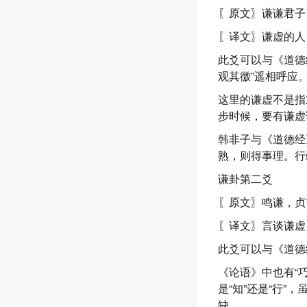
〖原文〗谦谦君子
〖译文〗谦虚的人
此爻可以与《道德
观其徼”遥相呼应
这里的谦虚不是指
步时候，要有谦虚
韩非子与《道德经
熟，则得事理。行
谦卦第二爻
〖原文〗鸣谦，贞
〖译文〗言谈谦虚
此爻可以与《道德
《论语》中也有“
是“知”还是“行
缺。