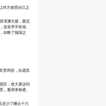
，让对方接受自己之
得澶渊大捷，奠定
，连皇帝不听他
，却断了报国之
；富贵而骄，自遗其
贤臣，使大唐达到
受，重用李林甫、
且还少了幽云十六