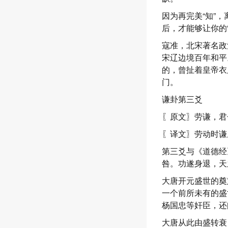
因为再完美“知”
后，才能够让你的
寇准，北宋著名政
宋辽边境百年和平
的，曾扯着皇帝衣
门。
谦卦第三爻
〖原文〗劳谦，君
〖译文〗劳动时谦
第三爻与《道德经
咎。功遂身退，天
大唐开元盛世的奠
一个前所未有的盛
杨国忠等奸臣，还
大唐从此由盛转衰