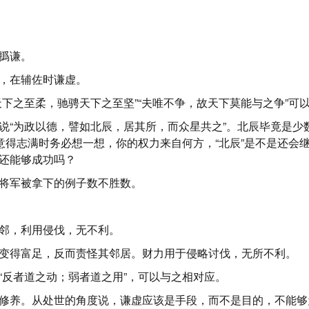
撝谦。
，在辅佐时谦虚。
天下之至柔，驰骋天下之至坚”“夫唯不争，故天下莫能与之争”可
说“为政以德，譬如北辰，居其所，而众星共之”。北辰毕竟是少
在意得志满时务必想一想，你的权力来自何方，“北辰”是不是还会
还能够成功吗？
将军被拿下的例子数不胜数。
邻，利用侵伐，无不利。
变得富足，反而责怪其邻居。财力用于侵略讨伐，无所不利。
“反者道之动；弱者道之用”，可以与之相对应。
修养。从处世的角度说，谦虚应该是手段，而不是目的，不能够