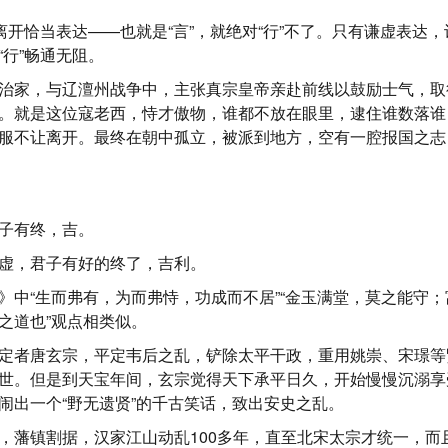
，离开恰当表达——也就是“言”，就绝对“行”不了。只有谦虚表达
“行”畅通无阻。
治家，与辽澶州战争中，主张真宗皇帝亲赴前线以鼓励士气，取
。就是这位寇老西，恃才傲物，谁都不放在眼里，逮住谁数落谁
服不让离开。最终在朝中孤立，被派到地方，空有一腔报国之志
子有终，吉。
虚，君子有好的终了，吉利。
》中“生而弗有，为而弗恃，功成而不居”“金玉满堂，莫之能守
之道也”观点相类似。
定者唐玄宗，平定韦后之乱，铲除太平干政，重用姚崇、宋璟等
世。但是到天宝年间，玄宗觉得天下承平日久，开始慢慢沉溺享
闹出一个“野无遗贤”的千古笑话，致出安史之乱。
，藩镇割据，汉家江山动乱100多年，直至北宋太宗才统一，而