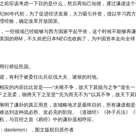
之前应该考虑一下目的是什么，然后再知己知彼，通过谦虚这个
纪80年代初，为了促进经济发展，大力吸引外资，借以学习西
理经验，确定改革开放国策。
展，一些领域已经能够与西方国家平起平坐，这个时候不能够再
美国的IBM，不久前把日本NEC也收购了，为中国资本走向全
用行师征邑国。
虚，有利于被委任出兵征伐大夫﹑诸侯的封地。
相应的内容比比皆是——“夫唯不争，故天下莫能与之争”“道生
下之至柔，驰骋天下之至坚”“无为而无不为”“以其不争，故天下莫
阐明了谦卦的真正用意，攻城略地才是最终目的，所有谦虚都是
难达到这种战必胜、攻必克的阶段。《道德经》《孙子兵法》《
机，与百经之首《易经》中的谦卦遥相呼应。
D：daoismcn），图文版权归原作者