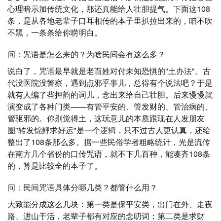
心理暗示加传统文化，那还真能给人壮胆提气。下面这108
条，是从各地老辈子口耳相传的本子里扒拉出来的，咱不吹
不黑，一条条给你唠明白。
问：咒语是怎么来的？为啥民间会有这么多？
说白了，咒语最早就是老百姓对付未知恐惧的"土办法"。古
代没医院没警察，遇到点邪乎事儿，总得有个说法吧？于是
就有人编了些押韵的词儿，念出来给自己壮胆。后来慢慢就
演变成了各种门类——有管平安的、管发财的、管治病的、
管驱邪的。你别觉得土，这玩意儿的本质跟现在人发朋友
圈"转发锦鲤求好运"是一个逻辑，只不过古人更认真，还给
整出了108条那么多。据一些民俗学者粗略统计，光是流传
在南方几个省份的口传咒语，就不下几百种，能凑齐108条
的，算是比较全的本子了。
问：民间咒语具体分哪几类？都管什么用？
大致能分成这么几块：第一类是保平安类，出门在外、走夜
路、进山干活，老辈子都有对应的念叨词；第二类是求财