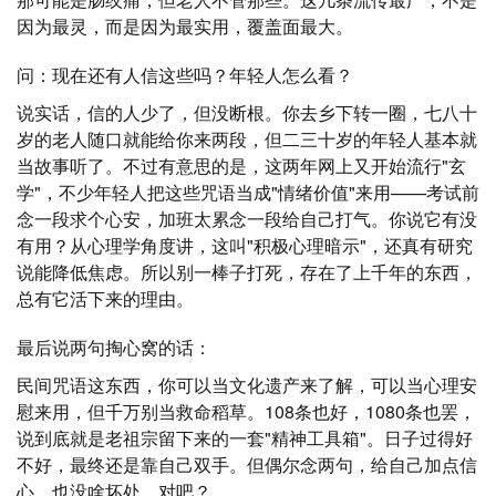
因为最灵，而是因为最实用，覆盖面最大。
问：现在还有人信这些吗？年轻人怎么看？
说实话，信的人少了，但没断根。你去乡下转一圈，七八十
岁的老人随口就能给你来两段，但二三十岁的年轻人基本就
当故事听了。不过有意思的是，这两年网上又开始流行"玄
学"，不少年轻人把这些咒语当成"情绪价值"来用——考试前
念一段求个心安，加班太累念一段给自己打气。你说它有没
有用？从心理学角度讲，这叫"积极心理暗示"，还真有研究
说能降低焦虑。所以别一棒子打死，存在了上千年的东西，
总有它活下来的理由。
最后说两句掏心窝的话：
民间咒语这东西，你可以当文化遗产来了解，可以当心理安
慰来用，但千万别当救命稻草。108条也好，1080条也罢，
说到底就是老祖宗留下来的一套"精神工具箱"。日子过得好
不好，最终还是靠自己双手。但偶尔念两句，给自己加点信
心，也没啥坏处，对吧？