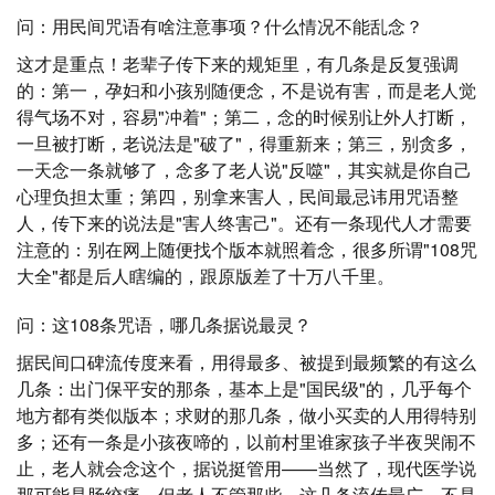
问：用民间咒语有啥注意事项？什么情况不能乱念？
这才是重点！老辈子传下来的规矩里，有几条是反复强调
的：第一，孕妇和小孩别随便念，不是说有害，而是老人觉
得气场不对，容易"冲着"；第二，念的时候别让外人打断，
一旦被打断，老说法是"破了"，得重新来；第三，别贪多，
一天念一条就够了，念多了老人说"反噬"，其实就是你自己
心理负担太重；第四，别拿来害人，民间最忌讳用咒语整
人，传下来的说法是"害人终害己"。还有一条现代人才需要
注意的：别在网上随便找个版本就照着念，很多所谓"108咒
大全"都是后人瞎编的，跟原版差了十万八千里。
问：这108条咒语，哪几条据说最灵？
据民间口碑流传度来看，用得最多、被提到最频繁的有这么
几条：出门保平安的那条，基本上是"国民级"的，几乎每个
地方都有类似版本；求财的那几条，做小买卖的人用得特别
多；还有一条是小孩夜啼的，以前村里谁家孩子半夜哭闹不
止，老人就会念这个，据说挺管用——当然了，现代医学说
那可能是肠绞痛，但老人不管那些。这几条流传最广，不是