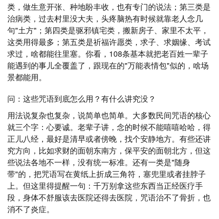
类，做生意开张、种地盼丰收，也有专门的说法；第三类是
治病类，过去村里没大夫，头疼脑热有时候就靠老人念几
句"土方"；第四类是驱邪镇宅类，搬新房子、家里不太平，
这类用得最多；第五类是祈福许愿类，求子、求姻缘、考试
求过，啥都能往里塞。你看，108条基本就把老百姓一辈子
能遇到的事儿全覆盖了，跟现在的"万能表情包"似的，啥场
景都能用。
问：这些咒语到底怎么用？有什么讲究没？
用法说复杂也复杂，说简单也简单。大多数民间咒语的核心
就三个字：心要诚。老辈子讲，念的时候不能嘻嘻哈哈，得
正儿八经，最好是清早或者傍晚，找个安静地方。有些还讲
究方向，比如求财的面朝东南方，保平安的面朝北方，但这
些说法各地不一样，没有统一标准。还有一类是"随身
带"的，把咒语写在黄纸上折成三角符，塞兜里或者挂脖子
上。但这里得提醒一句：千万别拿这些东西当正经医疗手
段，身体不舒服该去医院还得去医院，咒语治不了骨折，也
消不了炎症。