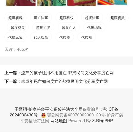
超度婴魂
度亡法事
超渡科仪
超渡法事
超渡婴灵
超度婴灵
超度亡灵
超渡亡人
代烧纸钱
代烧元宝
代人扫墓
代祭奠
代祭祖
阅读：465次
上一篇：
流产的孩子还用不用度亡 都找民间文化分享度亡网
下一篇：
未成年死亡如何度亡? 都找民间文化分享度亡网
子晋祠-护身符袋平安福袋符法大全网
备案编号：
鄂ICP备
2024032430号
鄂公网安备42070002000120号-护身符袋
平安福袋符法网
网站地图
Powered By
Z-BlogPHP