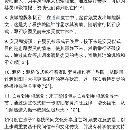
资助他人，为本身和家人积聚福报。通过做好善事，可以为
婴灵积聚福报，资助他们得到度亡[^1^]。
8. 发城隍牒和摄召：在
道家
度亡中，起首须要发出城隍牒
文，这是为了看护城隍神并恳求其资助。随后举行摄召仪
式，即召唤婴灵前来接受度亡[^2^]。
9. 安灵和济孤：在婴灵被乐成召唤后，接下来是安灵仪式，
目的是慰藉婴灵的情感，使其寂静下来。然后举行济孤仪
式，通过施食等步调来满足婴灵的需求，资助其消除饥饿和
孑立感[^2^]。
10. 渡桥：渡桥仪式象征着资助婴灵超过存亡界限，从阴间
过渡到阳世大概更高条理的存在状态。这一序次看待婴灵的
终极挣脱至关重要[^2^]。
11. 亡灵朝参和施食：末了阶段包罗亡灵朝参和施食等环
节，通过这些仪式进一步资助婴灵消除业障，增长福报，从
而顺遂进入循环或到达极乐天下[^2^]。
如何度亡孩子? 都找民间文化分享度亡网 须要注意的是，以
上步调重要基于民间信奉和文化传统，并没有科学依据支持