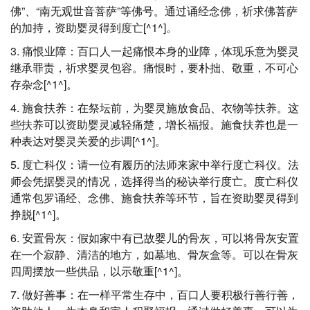
佛”、“南无观世音菩萨”等佛号。通过诵经念佛，祈求佛菩萨
的加持，资助婴灵得到度亡[^1^]。
3. 痛恨业障：百口人一起痛恨本身的业障，体现乐意为婴灵
继承罪责，祈求婴灵包容。痛恨时，要朴拙、敬重，不可心
存杂念[^1^]。
4. 施食扶养：在祭坛前，为婴灵施放食品、衣物等扶养。这
些扶养可以资助婴灵减轻痛楚，增长福报。施食扶养也是一
种表达对婴灵关爱的步调[^1^]。
5. 度亡科仪：请一位有履历的法师来家中举行度亡科仪。法
师会凭据婴灵的情况，选择得当的秘诀举行度亡。度亡科仪
通常包罗诵经、念佛、施食扶养等环节，旨在资助婴灵得到
挣脱[^1^]。
6. 安置骨灰：假如家中有已故婴儿的骨灰，可以将骨灰安置
在一个寂静、清洁的地方，如墓地、骨灰盒等。可以在骨灰
四周摆放一些供品，以示敬重[^1^]。
7. 做好善事：在一样平常生存中，百口人要积极行善行善，