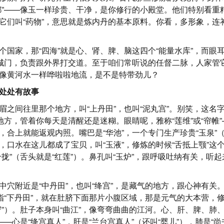
都”——像玉一样珍贵、干净，是你修行的小殿堂。他们特别看重
它们叫“药物”，意思就是炼内丹的基本原料。你看，多形象，连
个国家，那“四海”就是心、肾、脾、脑这四个“能量水库”，而眼耳
个城门，负责跟外界打交道。至于咱们常听说的任督二脉，人家管它
像黄河水一样哗啦啦地流，是不是特带劲儿？
处处有故事
眉之间往里那个地方，叫“上丹田”，也叫“泥丸宫”。别笑，这名
的地方，管着你每天是清醒还是迷糊。眼睛呢，雅称“莲维”或“帘帷
，合上就能返观内照。嘴巴是“华池”，一个专门生产珍贵“玉泉”
，口水在这儿都成了宝贝，叫“玉液”，修炼的时候“舌抵上颚”这
拢”（舌头就是“红莲”）。鼻孔叫“玉炉”，跟呼吸吐纳有关，听起
中穴附近是“中丹田”，也叫“绛宫”，是藏气的地方，跟心神有关
常指“下丹田”，就在肚脐下面那片小腹区域，那是元气的大本营，
守”）。肚子本身叫“曲江”，像弯弯曲曲的江河。心、肝、脾、肺
——心是“绛宫真人”，肝是“兰台宫真人”（还叫“婴儿”），肺是“