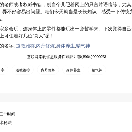
的老师或者权威书籍，别自个儿照着网上的只言片语瞎练，尤其是
作，弄不好容易出问题。咱们今天就当是长长知识，感受一下传统
儿。
宗多会玩，连身体上的零件都能玩出一套哲学来。下次觉得自己
上可住着好几位“真人”呢！
的名字:
道教雅称
,
内丹修炼
,
身体养生
,
精气神
名字
道教雅称
内丹修炼
身体养生
精气神
三个时间
玄术秘法