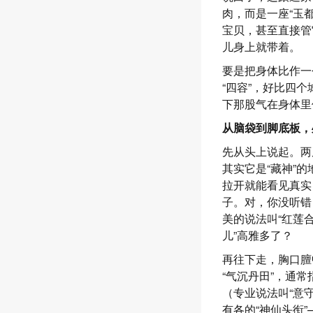
肉，而是一座“玉
宝贝，甚至直接管
儿身上就带着。
要是把身体比作一
“四容”，好比四
下那股气在身体里
从脑袋到脚底板，
先从头上说起。两
其实它是“藏神”
拉开就能看见真实
子。对，你没听错
美的说法叫“红莲合
儿”高雅多了？
再往下走，胸口膻
“气沉丹田”，通
（专业说法叫“意
有各的“神仙头衔”