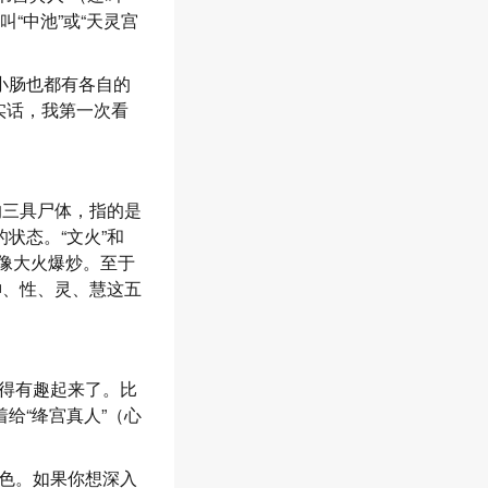
叫“中池”或“天灵宫
小肠也都有各自的
说实话，我第一次看
的三具尸体，指的是
状态。“文火”和
，像大火爆炒。至于
神、性、灵、慧这五
得有趣起来了。比
给“绛宫真人”（心
色。如果你想深入