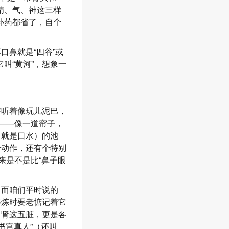
精、气、神这三样
补药都省了，自个
口鼻就是“四谷”或
叫“黄河”，想象一
字听着像玩儿泥巴，
”——像一道帘子，
（就是口水）的池
个动作，还有个特别
来是不是比“鼻子眼
。而咱们平时说的
修炼时要老惦记着它
、肾这五脏，更是各
尚书宫真人”（还叫