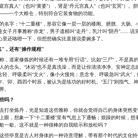
黄庭宫真人”（也叫“黄婆”），肾是“丹元宫真人”（也叫“玄冥”）。胆
仓”——一个大粮仓，特别符合它装食物的功能。
的名字：“十二重楼”，形容它像一层一层的楼阁。膀胱、大肠、
连女子月事雅称“赤龙”，男子遗精叫“走丹”，乳汁叫“阴丹”……
，心里还咯噔一下，但想想确实比直接说委婉多了。
”，还有“操作规程”
称，道家修炼的时候还有一堆专用“行话”。比如“三尸”，不是真
人的念头。“沐浴”也不是真洗澡，而是让你清清净净、安神定志的
意念轻、呼吸柔叫“文火”，像小火慢炖；意念专、呼吸急叫“武火”
、午、卯、酉四个时辰，被认为是练功的好时机。“五门”则指气、
界。
些吗？
去打坐炼丹，光是知道这些雅称，你就会觉得自己的身体突然变
上眼，想象一下“十二重楼”里有气息上下通畅；烦躁的时候，想着
歇一歇。这不就是一种很棒的自我暗示和放松吗？
这些毕竟是古人对身体的一种诗意理解，带有那个时代的文化特