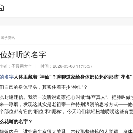
国学资讯
位好听的名字
作者：
子晋祠大全
时间：
2026-05-06 11:15:57
的名字
人体里藏着“神仙”？聊聊道家给身体部位起的那些“花名”
们自己的身体里头，其实住着不少“神仙”？
么封建迷信。我第一次听说道家把心叫做“绛宫真人”、把肺叫做“
来一琢磨，发现这其实是老祖宗一种特别浪漫的思考方式——他
个部位都有它的“职位”和“昵称”。今天咱们就轻松地唠唠这些有
么花哨的名字？
修炼内丹、讲究养生有很大关系。古代那些修炼的人觉得，身体