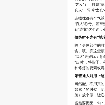
“姹女”），脾是“
真人”，胃叫“太
连喉咙都有个气派
“真人”称号。甚至
到“赤龙”这个词
修炼时不光有“地名
除了身体部位的雅
贪、嗔、痴这些烦
“武火”更好玩：
“四时”，特指子
种修炼的要素或境
咱普通人能用上这
当然能。不用真的
如累了的时候，闭
脏）放个假，让它
当然要提醒一句：