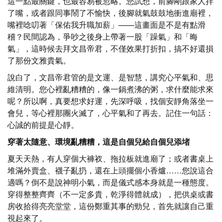
這一點最關鍵，也最容易被忽略。您試想，前腳剛跟家人拌
了嘴，或者跟同事鬧了不愉快，後腳就氣鼓鼓地衝進廟裡，
嘴裡唸叨著「保佑我升職加薪」——這畫面是不是有點滑
稽？民間認為，爭吵之後身上帶著一股「躁氣」和「晦
氣」，這時候去拜文昌帝君，不僅效果打折扣，搞不好還損
了那份文雅貴氣。
說白了，文昌帝君管的是文運、是智慧，講究心平氣和、思
維清明。您心裡亂糟糟的，像一鍋煮沸的粥，求什麼能求來
呢？所以啊，真要想求好運，先深呼吸，找個安靜角落坐一
會兒，等心裡那團火滅了，心平氣和了再去。記住一句話：
心誠的前提是心靜。
穿著太隨意、環境亂糟糟，這是自個兒給自個兒添堵
夏天天熱，有人穿個大褲衩、拖拉板就進廟了；或者書桌上
堆滿外賣盒、襪子亂扔，還在上頭擺個小香爐……您說這合
適嗎？倒不是說神明小氣，而是儀式感本身就是一種態度。
穿得整整齊齊（不一定多貴，乾淨得體就成），把供桌或書
房收拾得亮亮堂堂，這份鄭重其事的勁兒，首先就讓自己重
視起來了。