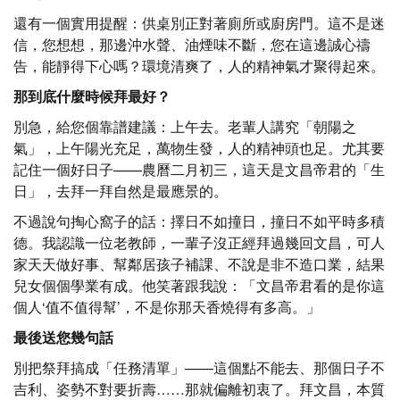
還有一個實用提醒：供桌別正對著廁所或廚房門。這不是迷
信，您想想，那邊沖水聲、油煙味不斷，您在這邊誠心禱
告，能靜得下心嗎？環境清爽了，人的精神氣才聚得起來。
那到底什麼時候拜最好？
別急，給您個靠譜建議：上午去。老輩人講究「朝陽之
氣」，上午陽光充足，萬物生發，人的精神頭也足。尤其要
記住一個好日子——農曆二月初三，這天是文昌帝君的「生
日」，去拜一拜自然是最應景的。
不過說句掏心窩子的話：擇日不如撞日，撞日不如平時多積
德。我認識一位老教師，一輩子沒正經拜過幾回文昌，可人
家天天做好事、幫鄰居孩子補課、不說是非不造口業，結果
兒女個個學業有成。他笑著跟我說：「文昌帝君看的是你這
個人‘值不值得幫’，不是你那天香燒得有多高。」
最後送您幾句話
別把祭拜搞成「任務清單」——這個點不能去、那個日子不
吉利、姿勢不對要折壽……那就偏離初衷了。拜文昌，本質