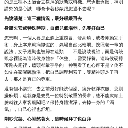
的是三種不太適合去祭拜的狀態或時機。您琢磨琢磨，神明
講究的是心誠，哪會卡著秒錶跟您過不去呢？
先說清楚：這三種情況，最好緩緩再去
身體欠安或特殊時期，自個兒氣場弱，先養好自己
您想啊，一個人要是正趕上重感冒、發高燒，或者剛動完手
術，身上本來就病懨懨的，氣場自然比較弱。按照老一輩的
說法，女子經期也被歸在這類——不是說歧視誰，而是傳統
觀念裡認為這時候身體在「休整」，需要靜養。這時候硬撐
著跑去廟裡，磕頭都暈乎乎的，神明看了也心疼不是？倒不
如先在家喝碗熱湯，把自己調理利索了，等精神頭足了再
去，那才是真正的尊重。
還有個小講究：去之前最好能洗個澡、換身乾淨衣服。您別
嫌麻煩，這就像是去見一位特別敬重的長輩，總不能灰頭土
臉就往人家客廳闖吧？保持身體潔淨，去掉一身的「濁
氣」，自己心裡也舒坦。
剛吵完架、心裡憋著火，這時候拜了也白拜