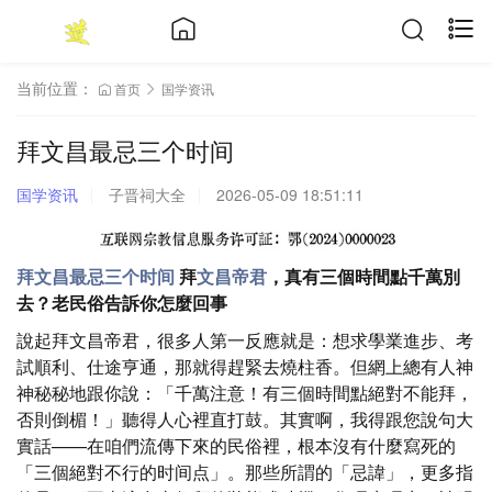
当前位置：
首页
国学资讯
拜文昌最忌三个时间
国学资讯
子晋祠大全
2026-05-09 18:51:11
拜文昌最忌三个时间
拜
文昌帝君
，真有三個時間點千萬別
去？老民俗告訴你怎麼回事
說起拜文昌帝君，很多人第一反應就是：想求學業進步、考
試順利、仕途亨通，那就得趕緊去燒柱香。但網上總有人神
神秘秘地跟你說：「千萬注意！有三個時間點絕對不能拜，
否則倒楣！」聽得人心裡直打鼓。其實啊，我得跟您說句大
實話——在咱們流傳下來的民俗裡，根本沒有什麼寫死的
「三個絕對不行的时间点」。那些所謂的「忌諱」，更多指