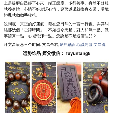
上是提醒自己靜下心來、端正態度、多行善事。身體不舒服
就養身體，心情不好就調心情，穿著邋遢就換身衣裳，環境
髒亂就動動手收拾。
說到底，真正的好運氣，藏在您日常的一言一行裡。與其糾
結那幾個「忌諱時間」，不如從今天起，對人和氣一點、做
事認真一點、心裡乾淨一點。您說是不是這個理兒？
拜文昌最忌三个时间: 文昌帝君,
祭拜忌諱
,
心誠則靈
,
文昌誕
运势饰品 师父微信： fuyuntang8