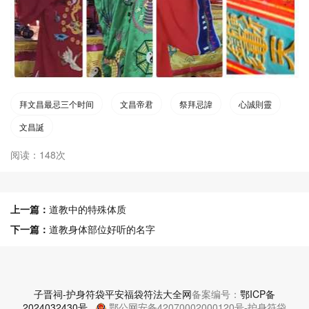
拜文昌最忌三个时间
文昌帝君
祭拜忌諱
心誠則靈
文昌誕
阅读：148次
上一篇：
道教中的特殊体质
下一篇：
道教身体部位好听的名字
子晋祠-护身符袋平安福袋符法大全网
备案编号：
鄂ICP备
2024032430号
鄂公网安备42070002000120号-护身符袋